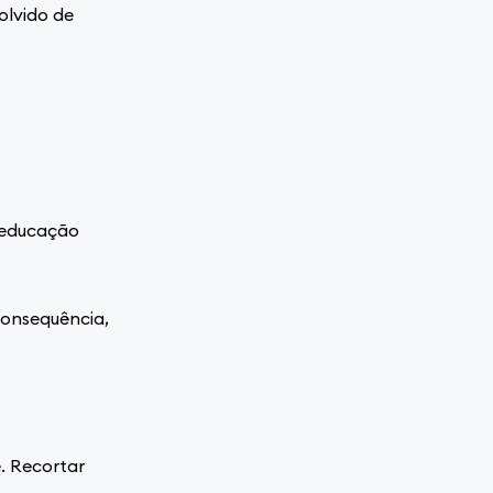
olvido de
roeducação
consequência,
. Recortar