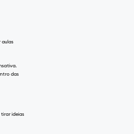
 aulas
nsativa.
ntro das
irar ideias