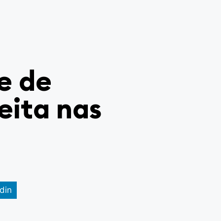
e de
eita nas
din