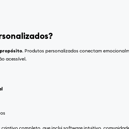
rsonalizados?
 propósito
. Produtos personalizados conectam emocional
o acessível.
al
vos
riativo completo, que inclui software intuitivo, comunidade