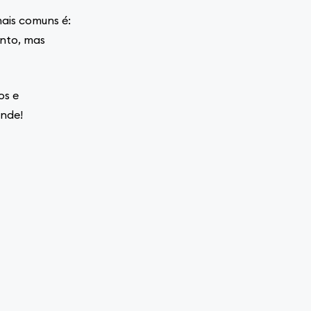
ais comuns é:
ento, mas
os e
ende!