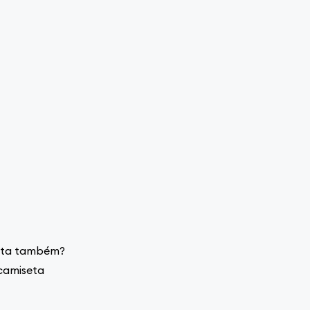
iseta também?
 camiseta