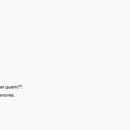
rei quem?”
.
enores.