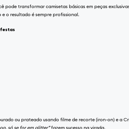
cê pode transformar camisetas básicas em peças exclusivas
o e o resultado é sempre profissional.
 festas
ourado ou prateado usando filme de recorte (iron-on) e a Cr
oa, só se for em glitter”
fazem sucesso na virada.