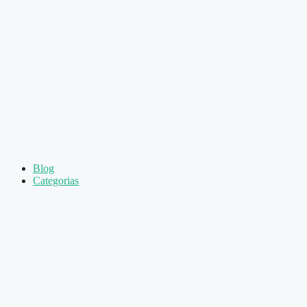
Pular
para
o
conteúdo
Blog
Categorias