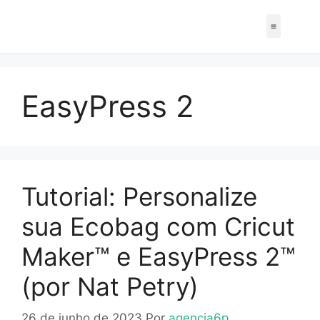
EasyPress 2
Tutorial: Personalize
sua Ecobag com Cricut
Maker™ e EasyPress 2™
(por Nat Petry)
26 de junho de 2023
Por
agencia6p